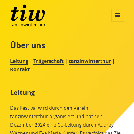
MENÜ
UND
WIDGETS
Über uns
Leitung
|
Trägerschaft
|
tanzinwinterthur
|
Kontakt
Leitung
Das Festival wird durch den Verein
tanzinwinterthur organisiert und hat seit
Dezember 2024 eine Co-Leitung durch Audrey
Wagner und Eva Maria Küpfer. Es verfolgt das Ziel,